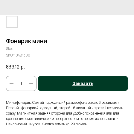
Фонарик мини
Stac
SKU:
10424300
839,12
р.
Заказать
Мини фонарик. Самый подходящий размер фонарика с 3 режимами.
Первый - фонарик 4-х диодный, второй - 6 диодный и третий все диоды
сразу. Магнитная задняя сторона для удобного хранения или для
крепления к металлическим поверхностям во время использования.
Нейлоновый шнурок. Кнопка вкл/выкл. 29 люмен.