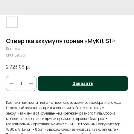
Отвертка аккумуляторная «MyKit S1»
Rombica
SKU:
595761
2 723,09
р.
Заказать
Компактная портативная отвертка с возможностью обратного хода.
Надежный помощник при выполнении работ, связанных с
закручиванием и откручиванием крепежей разного типа. Сборка
мебели, электроники и других предметов проще и быстрее. •
Максимальный крутящий момент 5 Нм • Встроенный аккумулятор
1000 мАч Li-ion • 8 бит из высококачественной стали в комплекте •