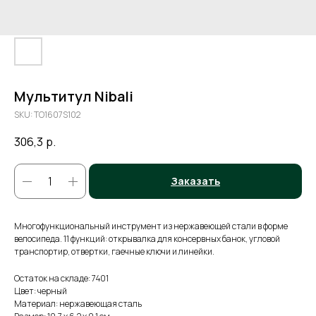
Мультитул Nibali
SKU:
TO1607S102
306,3
р.
Заказать
Многофункциональный инструмент из нержавеющей стали в форме
велосипеда. 11 функций: открывалка для консервных банок, угловой
транспортир, отвертки, гаечные ключи и линейки.
Остаток на складе: 7401
Цвет: черный
Материал: нержавеющая cталь