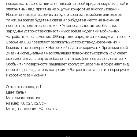
поверхность в сочетании с глянцевой полосой придает ему стильный и
элегантный вид, приятна на ощупь и комфортна в использовании.
Неважно, находитесь ли вы за рулем своего автомобиля или едете в
такси, вы всегда будете на связи и прибудете в место назначения
полностью подготовленными. • Универсальные автомобильные
зарядные устройства совместимы со всеми моделями мобильных
устройств, использующих USB порт для зарядки своих аккумуляторов. •
2 разъема USB позволяют заряжать 2 устройства одновременно. •
Компактные размеры. • Негорючий пластик корпуса. • Эргономичный
дизайн и специальная нескользящая поверхность корпуса исключает
скольжение пальцев рук и обеспечивает комфортное использование. •
Особый тип поверхности защищает корпус от царапин и сохраняет вид
нового изделия длительное время. • Встроенная защита от перегрузок
и короткого замыкания.
Остаток на складе: 1
Цвет: белый
Материал: пластик
Размер: 7,6 х 2,5 х 2,5 см
Метод нанесения: УФ-печать