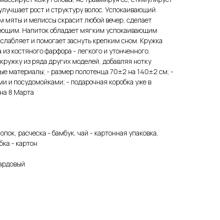
улучшает рост и структуру волос. Успокаивающий
м мяты и мелиссы скрасит любой вечер, сделает
яющим. Напиток обладает мягким успокаивающим
сслабляет и помогает заснуть крепким сном. Кружка
из костяного фарфора - легкого и утонченного.
 кружку из ряда других моделей, добавляя нотку
ые материалы; - размер полотенца 70±2 на 140±2 см; -
и и посудомойками; - подарочная коробка уже в
 на 8 Марта
пок, расческа - бамбук, чай - картонная упаковка,
бка - картон
ардовый