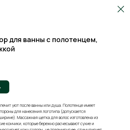
р для ванны с полотенцем,
жкой
ь
печит уют после ванны или душа. Полотенце имеет
стороны для нанесения логотипа (допускается
ширине). Массажная щетка для волос изготовлена из
кие кончики, которые бережно расчесывают сухие и
массирует кожу головы, не травмируя ее, стимулирует