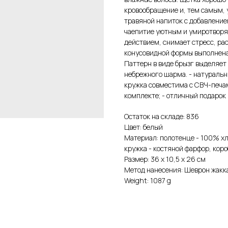
кровообращение и, тем самым, 
травяной напиток с добавление
чаепитие уютным и умиротвор
действием, снимает стресс, ра
конусовидной формы выполнена 
Паттерн в виде брызг выделяет
небрежного шарма. - натуральн
кружка совместима с СВЧ-печам
комплекте; - отличный подарок
Остаток на складе: 836
Цвет: белый
Материал: полотенце - 100% хло
кружка - костяной фарфор, коро
Размер: 36 х 10,5 х 26 см
Метод нанесения: Шеврон жакк
Weight: 1087 g