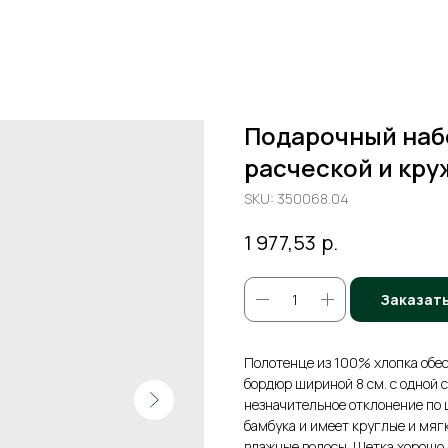
Подарочный набо
расческой и кру
SKU:
350068.04
р.
1 977,53
Заказат
Полотенце из 100% хлопка обес
бордюр шириной 8 см. с одной 
незначительное отклонение по 
бамбука и имеет круглые и мяг
влажные волосы. Щетка хорошо 