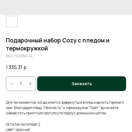
Подарочный набор Cozy с пледом и
термокружкой
SKU:
700360.04
1 335,31
р.
Заказать
Для тех моментов, когда хочется завернуться в плед и выпить горячего
чаю. Благодаря пледу "Нежность" и термокружке "Лайт" вы можете
совместить приятную прогулку по парку с домашним уютом.
Остаток на складе: 2
Цвет: красный