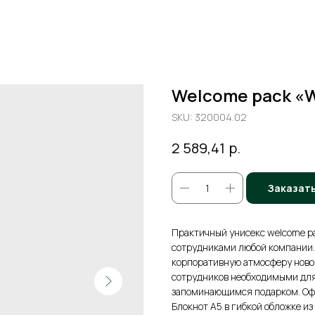
Welcome pack «
SKU:
320004.02
р.
2 589,41
Заказат
Практичный унисекс welcome p
сотрудниками любой компании. 
корпоративную атмосферу новог
сотрудников необходимыми для
запоминающимся подарком. Офис
Блокнот А5 в гибкой обложке из