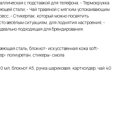
таллическая с подставкой для телефона; - Термокружка
еющей стали; - Чай травяной с мягким успокаивающим
ресс; - Стикерпак, который можно посвятить
то весёлым ситуациям, для поднятия настроения; -
 идеально подходящая для брендирования.
еющая сталь, блокнот- искусственная кожа soft-
дер- полиуретан, стикеры- смола
0 мл, блокнот А5, ручка шариковая, картхолдер, чай 40