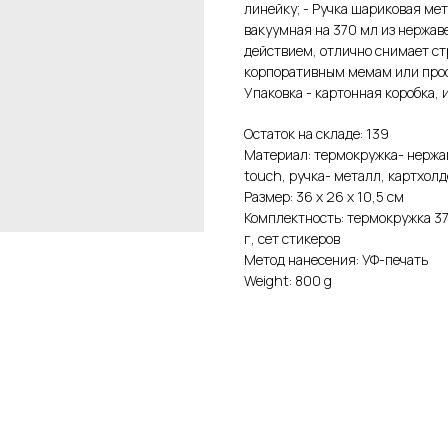
линейку; - Ручка шариковая ме
вакуумная на 370 мл из нержав
действием, отлично снимает ст
корпоративным мемам или прос
Упаковка - картонная коробка,
Остаток на складе: 139
Материал: термокружка- нержав
touch, ручка- металл, картхол
Размер: 36 х 26 х 10,5 см
Комплектность: термокружка 37
г, сет стикеров
Метод нанесения: УФ-печать
Weight: 800 g