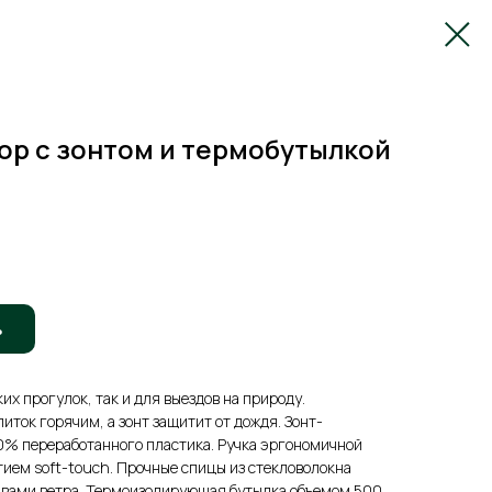
ор с зонтом и термобутылкой
ь
их прогулок, так и для выездов на природу.
иток горячим, а зонт защитит от дождя. Зонт-
0% переработанного пластика. Ручка эргономичной
ием soft-touch. Прочные спицы из стекловолокна
рывами ветра. Термоизолирующая бутылка объемом 500