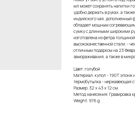
мл может сохранять напитки го
удобно держать в руках, а такж
индийского чая, дополненный 
обладает мощным согревающим
сумку с длинными широкими руч
изготовлена из фетра толщиной
высококачественной стали; - че
отличным подарком на 23 Февра
замораживания, а также в микр
Цвет: голубой
Материал: купол - 190Т эпонж и
термобутылка - нержавеющая с
Размер: 32 х 43 х 12 см
Метод нанесения: Гравировка к
Weight: 976 g