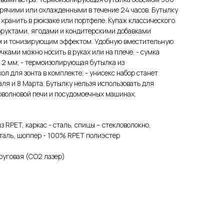
рячими или охлажденными в течение 24 часов. Бутылку
е хранить в рюкзаке или портфеле. Купаж классического
фруктами, ягодами и кондитерскими добавками
 и тонизирующим эффектом. Удобную вместительную
ками можно носить в руках или на плече. - сумка
 2 мм; - термоизолирующая бутылка из
хол для зонта в комплекте; - унисекс набор станет
ля и 8 Марта. Бутылку нельзя использовать для
оволновой печи и посудомоечных машинах.
з RPET, каркас - сталь, спицы – стекловолокно,
таль, шоппер - 100% RPET полиэстер
руговая (CO2 лазер)