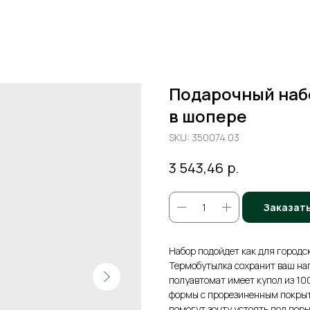
Подарочный наб
в шопере
SKU:
350074.03
р.
3 543,46
Заказат
Набор подойдет как для городск
Термобутылка сохранит ваш нап
полуавтомат имеет купол из 10
формы с прорезиненным покрыт
помогут зонту устоять под по