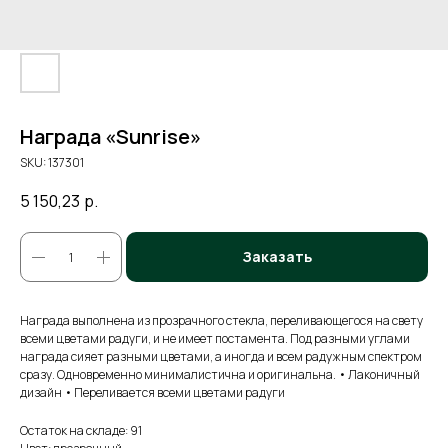
Награда «Sunrise»
SKU:
137301
5 150,23
р.
Заказать
Награда выполнена из прозрачного стекла, переливающегося на свету
всеми цветами радуги, и не имеет постамента. Под разными углами
награда сияет разными цветами, а иногда и всем радужным спектром
сразу. Одновременно минималистична и оригинальна. • Лаконичный
дизайн • Переливается всеми цветами радуги
Остаток на складе: 91