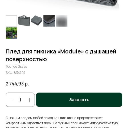
Плед для пикника «Module» с дышащей
поверхностью
Tour de Grass
SKU:
834707
2 744,93
р.
Заказать
С нашим пледом любой поход или пикник на природе станет
комфортным удовольствием. Наружный слой имеет мягкую сетчатую