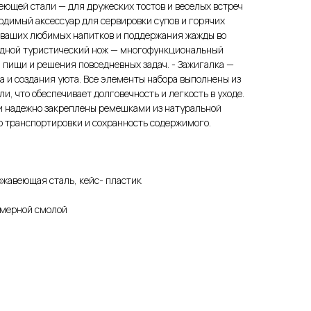
веющей стали — для дружеских тостов и веселых встреч
ходимый аксессуар для сервировки супов и горячих
я ваших любимых напитков и поддержания жажды во
ладной туристический нож — многофункциональный
пищи и решения повседневных задач. - Зажигалка —
а и создания уюта. Все элементы набора выполнены из
, что обеспечивает долговечность и легкость в уходе.
 и надежно закреплены ремешками из натуральной
во транспортировки и сохранность содержимого.
жавеющая cталь, кейс- пластик
имерной смолой