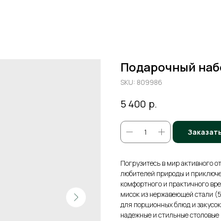
Подарочный наб
SKU:
809986
р.
5 400
Заказат
Погрузитесь в мир активного 
любителей природы и приключе
комфортного и практичного вре
мисок из нержавеющей стали (5
для порционных блюд и закусок.
надежные и стильные столовые