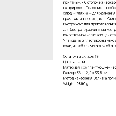
приятным. - 6 стопок из нержа
на природе. - Половник — необ
блюд. - Фляжка — для хранени
время активного отдыха. - Ск
инструмент для приготовления 
для быстрого разжигания костр
качественной нержавеющей стали
Упакованы в пластиковый кейс
кожи, что обеспечивает удобст
Остаток на складе: 19
Цвет: черный
Материал: комплектующие- нер
Размер: 35 х 12,2 х 33,5 см
Метод нанесения: Заливка пол
Weight: 2860 g