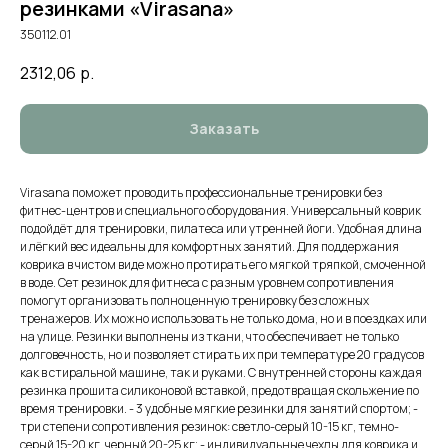
резинками «Virasana»
350112.01
2312,06
р.
Заказать
Virasana поможет проводить профессиональные тренировки без
фитнес-центров и специального оборудования. Универсальный коврик
подойдёт для тренировки, пилатеса или утренней йоги. Удобная длина
и лёгкий вес идеальны для комфортных занятий. Для поддержания
коврика в чистом виде можно протирать его мягкой тряпкой, смоченной
в воде. Сет резинок для фитнеса с разным уровнем сопротивления
помогут организовать полноценную тренировку без сложных
тренажеров. Их можно использовать не только дома, но и в поездках или
на улице. Резинки выполнены из ткани, что обеспечивает не только
долговечность, но и позволяет стирать их при температуре 20 градусов
как в стиральной машине, так и руками. С внутренней стороны каждая
резинка прошита силиконовой вставкой, предотвращая скольжение по
время тренировки. - 3 удобные мягкие резинки для занятий спортом; -
три степени сопротивления резинок: светло-серый 10-15 кг, темно-
серый 15-20 кг, черный 20-25 кг; - индивидуальные чехлы для коврика и