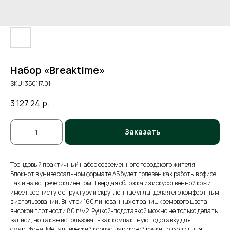
Набор «Breaktime»
SKU:
350117.01
3 127,24
р.
Заказать
Трендовый практичный набор современного городского жителя.
Блокнот в универсальном формате А5 будет полезен как работы в офисе,
так и на встрече с клиентом. Твердая обложка из искусственной кожи
имеет зернистую структуру и скругленные углы, делая его комфортным
в использовании. Внутри 160 линованных страниц кремового цвета
высокой плотности 80 г/м2. Ручкой-подставкой можно не только делать
записи, но также использовать как компактную подставку для
смартфона. Металлический корпус шариковой ручки подходит для