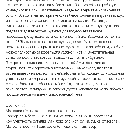
нанесения гравировки. Ланч-бокс можно брать с собой на работу и в
командировки. Крышка с клапаном надежно и герметично закрывает
бокс. Чтобы облегчить открытие контейнера, сначала выпустите воздух
из него, потянув за силиконовый клапан на крышке. Деталь для
фиксации крышки контейнера выполняет дополнительную функцию
подставки для телефона. Бутылка для воды сочетает в себе
превосходную функциональность и внешний вид. Высококачественная
сталь 18/8 и одностенная конструкция делает бутылку не только
прочной, но и лёгкой. Крышка сконструирована таким образом, чтобы ее
можно полностью разобрать для удобной чистки. Вместительная
сумка-холодильник, которая подходит для винных бутылок.
Внутренняя подкладка из пены толщиной 2 мм обеспечивает
сохранность температуры внутри сумки. Сумка складывается и
застегивается на кнопку. Наклейки формата А5 подойдут для создания
уникального стикерпака по вашему дизайну. - яркие акцентные ляссе и
резинка блокнота; - объем ланчбокса 1 л; - сумка-холодильник
закрывается на липучку. Не рекомендуется использование ланчбокса в
посудомоечной машине и микроволновой печи.
Цвет: синий
Материал: бутылка- нержавеющая cталь
Размер: ланчбокс- 50% пшеничное волокно, 50% ПП пластик см
Комплектность: бутылка, ланчбокс, блокнот, ручка, сумка, стикерпак
Метод нанесения: Гравировка (оптоволоконный лазер)