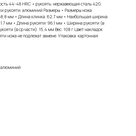
ость 44-48 HRC • рукоять: нержавеющая сталь 420,
ки рукояти: алюминий Размеры • Размеры ножа:
58,8 мм • Длина клинка: 62,7 мм • Наибольшая ширина
 1,7 мм • Длина рукояти: 96,1 мм • Ширина рукояти (в
кояти (в ср.части): 15,4 мм Вес: 108 г Цвет накладок
яти ножа не подлежат замене. Упаковка: картонная
, алюминий