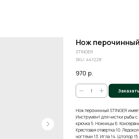
Нож перочинный,
STINGER
SKU:
441228
р.
970
Заказат
Нож перочинный STINGER имеет 1
Инструмент для чистки рыбы с:
крючка 5. Ножницы 6. Консервный
Крестовая отвертка 10. Ледокол 
ногтями 13. Игла 14. Штопор 1