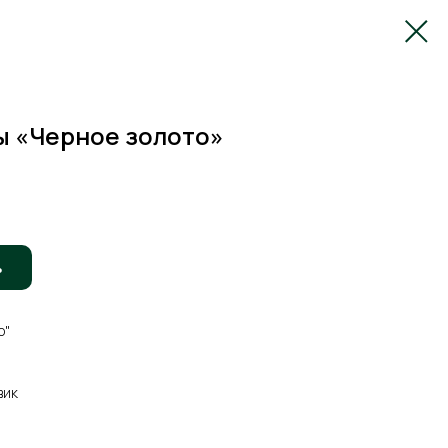
ы «Черное золото»
ь
о"
вик