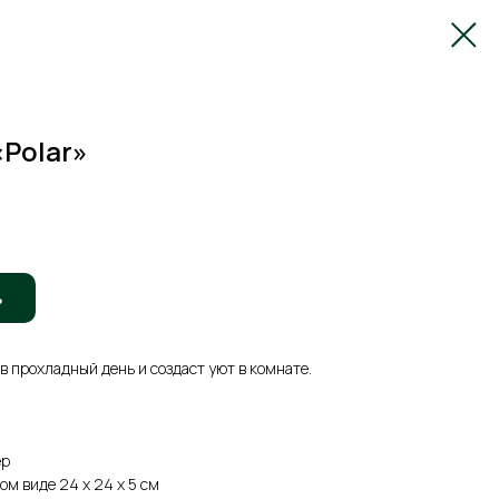
Polar»
ь
в прохладный день и создаст уют в комнате.
ер
ом виде 24 х 24 х 5 см