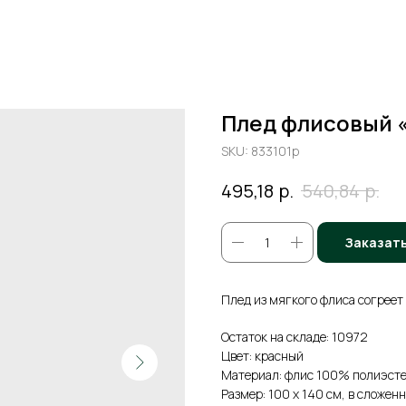
Плед флисовый «
SKU:
833101p
р.
р.
495,18
540,84
Заказат
Плед из мягкого флиса согреет 
Остаток на складе: 10972
Цвет: красный
Материал: флис 100% полиэст
Размер: 100 х 140 см, в сложенн