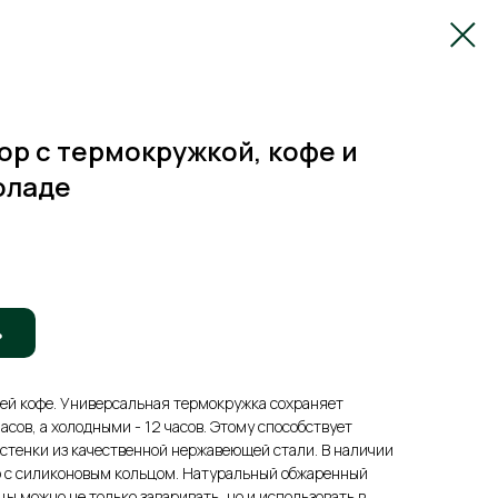
р с термокружкой, кофе и
оладе
ь
ей кофе. Универсальная термокружка сохраняет
асов, а холодными - 12 часов. Этому способствует
стенки из качественной нержавеющей стали. В наличии
 с силиконовым кольцом. Натуральный обжаренный
цы можно не только заваривать, но и использовать в