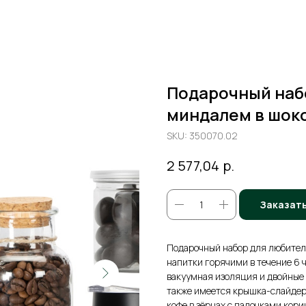
Подарочный набо
миндалем в шок
SKU:
350070.02
р.
2 577,04
Заказат
Подарочный набор для любител
напитки горячими в течение 6 ч
вакуумная изоляция и двойные 
также имеется крышка-слайдер
кофе в зёрнах с палочками кори