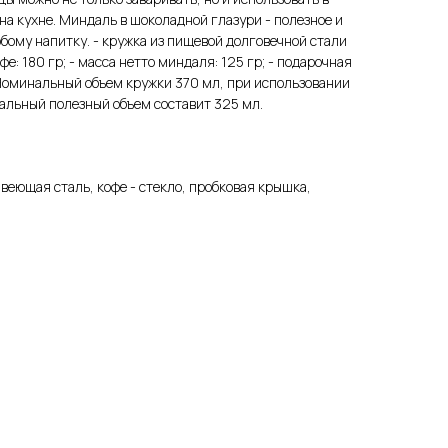
на кухне. Миндаль в шоколадной глазури - полезное и
юбому напитку. - кружка из пищевой долговечной стали
офе: 180 гр; - масса нетто миндаля: 125 гр; - подарочная
 Номинальный объем кружки 370 мл, при использовании
льный полезный объем составит 325 мл.
веющая сталь, кофе - стекло, пробковая крышка,