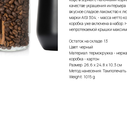
качестве украшения интерьера 
вкусное сладкое лакомство к л
марки AISI 304; - масса нетто к
коробка уже включена в набор.
непротекаемой крышки максима
Остаток на складе: 13
Цвет: черный
Материал: термокружка - нержа
коробка - картон
Размер: 26,6 х 24,8 х 10,3 см
Метод нанесения: Тампопечать
Weight: 1015 g