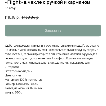
«Flight» в чехле с ручкой и карманом
833222p
1116,18
р.
1438,84
р.
Заказать
Удобство и комфорт гармонично сочетаются в этом пледе. Плед в чехле
на молнии удобно хранить, можно использовать как подушку во время
путешествий, карман пригодится для хранения мелочей, а ручка для
переноски создаст дополнительный комфорт. Если вынуть плед из
чехла, то его можно использовать как одеяло или покрывало для
интерьера.
Остаток на складе: 2
Цвет: синий
Материал: 100% полиэстер
Размер: 128± 4 х 150 ± 4 см
Метод нанесения: Вышивка
Weight: 530 g