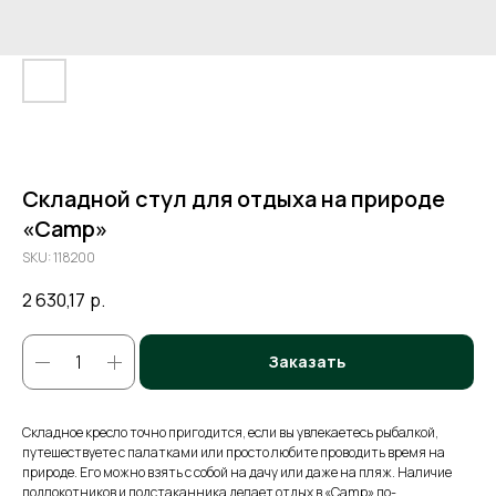
Складной стул для отдыха на природе
«Camp»
SKU:
118200
2 630,17
р.
Заказать
Складное кресло точно пригодится, если вы увлекаетесь рыбалкой,
путешествуете с палатками или просто любите проводить время на
природе. Его можно взять с собой на дачу или даже на пляж. Наличие
подлокотников и подстаканника делает отдых в «Camp» по-