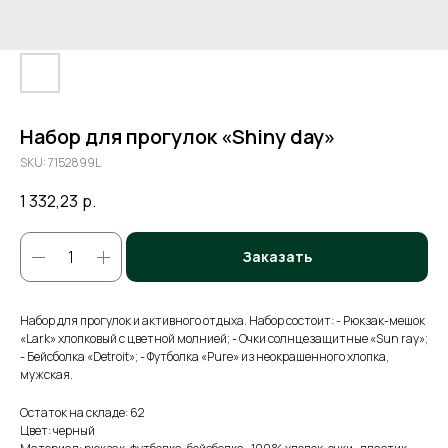
Набор для прогулок «Shiny day»
SKU:
7152899L
1 332,23
р.
Заказать
Набор для прогулок и активного отдыха. Набор состоит: - Рюкзак-мешок
«Lark» хлопковый с цветной молнией; - Очки солнцезащитные «Sun ray»;
- Бейсболка «Detroit»; - Футболка «Pure» из неокрашенного хлопка,
мужская.
Остаток на складе: 62
Цвет: черный