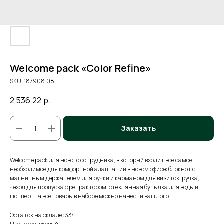
Welcome pack «Color Refine»
SKU:
187908.08
2 536,22
р.
Заказать
Welcome pack для нового сотрудника, в который входит все самое
необходимое для комфортной адаптации в новом офисе: блокнот с
магнитным держателем для ручки и карманом для визиток, ручка,
чехол для пропуска с ретрактором, стеклянная бутылка для воды и
шоппер. На все товары в наборе можно нанести ваш лого.
Остаток на складе: 334