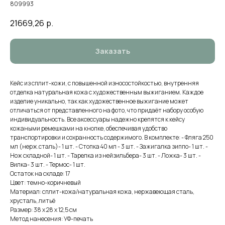
809993
21669,26
р.
Заказать
Кейс из сплит-кожи, с повышенной износостойкостью, внутренняя
отделка натуральная кожа с художественным выжиганием. Каждое
изделие уникально, так как художественное выжигание может
отличаться от представленного на фото, что придаёт набору особую
индивидуальность. Все аксессуары надежно крепятся к кейсу
кожаными ремешками на кнопке, обеспечивая удобство
транспортировки и сохранность содержимого. В комплекте: - Фляга 250
мл (нерж.сталь)- 1 шт. - Стопка 40 мл - 3 шт. - Зажигалка зиппо- 1 шт. -
Нож складной- 1 шт. - Тарелка из нейзильбера- 3 шт. - Ложка- 3 шт. -
Вилка- 3 шт. - Термос- 1 шт.
Остаток на складе: 17
Цвет: темно-коричневый
Материал: сплит-кожа/натуральная кожа, нержавеющая сталь,
хрусталь, литьё
Размер: 38 х 28 х 12,5 см
Метод нанесения: УФ-печать