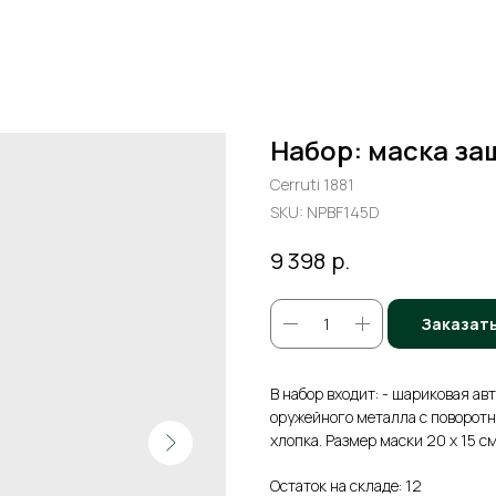
Набор: маска за
Cerruti 1881
SKU:
NPBF145D
р.
9 398
Заказат
В набор входит: - шариковая ав
оружейного металла с поворот
хлопка. Размер маски 20 х 15 с
Остаток на складе: 12