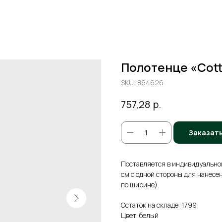
Полотенце «Cott
SKU:
864626
р.
757,28
Заказат
Поставляется в индивидуально
см с одной стороны для нанесе
по ширине).
Остаток на складе: 1799
Цвет: белый