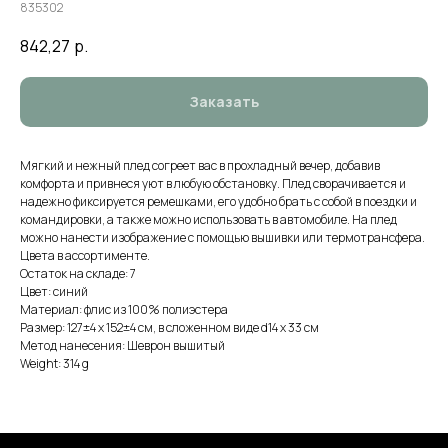
835302
842,27
р.
Заказать
Мягкий и нежный плед согреет вас в прохладный вечер, добавив
комфорта и привнеся уют в любую обстановку. Плед сворачивается и
надежно фиксируется ремешками, его удобно брать с собой в поездки и
командировки, а также можно использовать в автомобиле. На плед
можно нанести изображение с помощью вышивки или термотрансфера.
Цвета в ассортименте.
Остаток на складе: 7
Цвет: синий
Материал: флис из 100% полиэстера
Размер: 127±4 х 152±4 см, в сложенном виде d14 х 33 см
Метод нанесения: Шеврон вышитый
Weight: 314 g