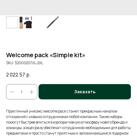
Welcome pack «Simple kit»
SKU:
32000207XL-2XL
2 022,57
р.
Заказать
Практичный унисекс welcome pack станет прекрасным началом
отношений с новыми сотрудниками любой компании. Такие наборы
помогут быстрее влиться в корпоративную атмосферу нового бренда и
команды, а ещё сразу обеспечат сотрудников необходимыми для работы
предметами и просто станут приятным и запоминающимся подарком.