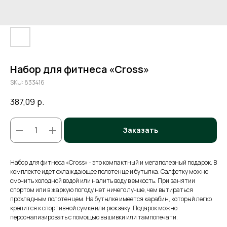
Набор для фитнеса «Cross»
SKU:
833416
387,09
р.
Заказать
Набор для фитнеса «Cross» - это компактный и мегаполезный подарок. В
комплекте идет охлаждающее полотенце и бутылка. Салфетку можно
смочить холодной водой или налить воду в емкость. При занятии
спортом или в жаркую погоду нет ничего лучше, чем вытираться
прохладным полотенцем. На бутылке имеется карабин, который легко
крепится к спортивной сумке или рюкзаку. Подарок можно
персонализировать с помощью вышивки или тампопечати.