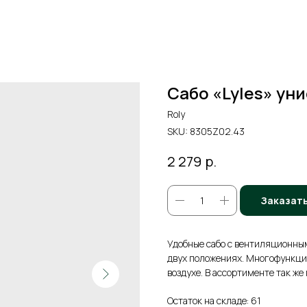
Сабо «Lyles» ун
Roly
SKU:
8305Z02.43
р.
2 279
Заказат
Удобные сабо с вентиляционны
двух положениях. Многофункци
воздухе. В ассортименте так же
Остаток на складе: 61