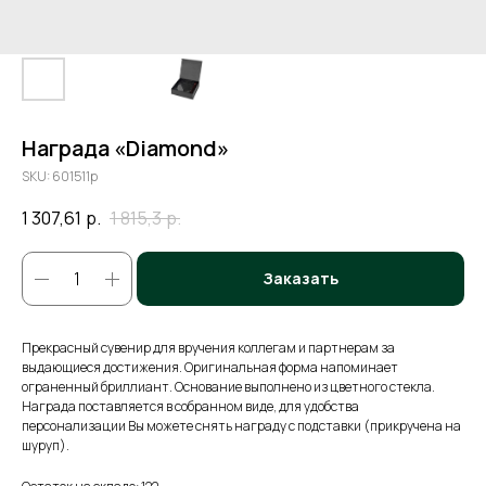
Награда «Diamond»
SKU:
601511p
1 307,61
р.
1 815,3
р.
Заказать
Прекрасный сувенир для вручения коллегам и партнерам за
выдающиеся достижения. Оригинальная форма напоминает
ограненный бриллиант. Основание выполнено из цветного стекла.
Награда поставляется в собранном виде, для удобства
персонализации Вы можете снять награду с подставки (прикручена на
шуруп).