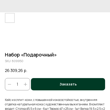
Набор «Подарочный»
SKU:
809950
26 309,26
р.
Заказать
Кейс из сплит-кожи, с повышенной износостойкостью, внутренняя
отделка натуральная кожа с художественным выжиганием. В комплект
входит: Стопка d5,5 х 6 см - 6шт Термос d7 х 25 см - 1шт Вилка 19,5 х 2,5 х 2