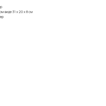
ер
ом виде 31 х 20 х 8 см
фер