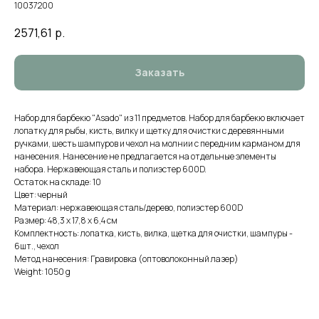
10037200
2571,61
р.
Заказать
Набор для барбекю "Asado" из 11 предметов. Набор для барбекю включает
лопатку для рыбы, кисть, вилку и щетку для очистки с деревянными
ручками, шесть шампуров и чехол на молнии с передним карманом для
нанесения. Нанесение не предлагается на отдельные элементы
набора. Нержавеющая сталь и полиэстер 600D.
Остаток на складе: 10
Цвет: черный
Материал: нержавеющая сталь/дерево, полиэстер 600D
Размер: 48,3 х 17,8 х 6,4 см
Комплектность: лопатка, кисть, вилка, щетка для очистки, шампуры -
6шт., чехол
Метод нанесения: Гравировка (оптоволоконный лазер)
Weight: 1050 g