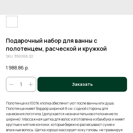
Подарочный набор для ванны с
полотенцем, расческой и кружкой
SKU:
350068.02
1 988,86
р.
Заказать
Полотенце из 100% хлопка обеспечит уют после ванны или душа.
Полотенце имеет бордюр шириной 8 см. с одной стороны для
нанесения логотипа (допускается незначительное отклонение по
ширине). Массажная щетка для волос изготовлена из бамбука и имеет
круглые и мягкие кончики, которые бережно расчесывают сухие и
влажные волосы. Щетка хорошо массирует кожу головы, не травмируя