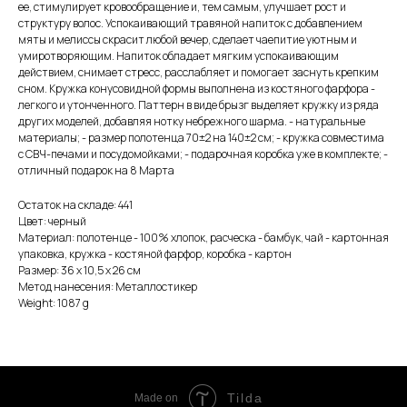
ее, стимулирует кровообращение и, тем самым, улучшает рост и
структуру волос. Успокаивающий травяной напиток с добавлением
мяты и мелиссы скрасит любой вечер, сделает чаепитие уютным и
умиротворяющим. Напиток обладает мягким успокаивающим
действием, снимает стресс, расслабляет и помогает заснуть крепким
сном. Кружка конусовидной формы выполнена из костяного фарфора -
легкого и утонченного. Паттерн в виде брызг выделяет кружку из ряда
других моделей, добавляя нотку небрежного шарма. - натуральные
материалы; - размер полотенца 70±2 на 140±2 см; - кружка совместима
с СВЧ-печами и посудомойками; - подарочная коробка уже в комплекте; -
отличный подарок на 8 Марта
Остаток на складе: 441
Цвет: черный
Материал: полотенце - 100% хлопок, расческа - бамбук, чай - картонная
упаковка, кружка - костяной фарфор, коробка - картон
Размер: 36 х 10,5 х 26 см
Метод нанесения: Металлостикер
Weight: 1087 g
Tilda
Made on