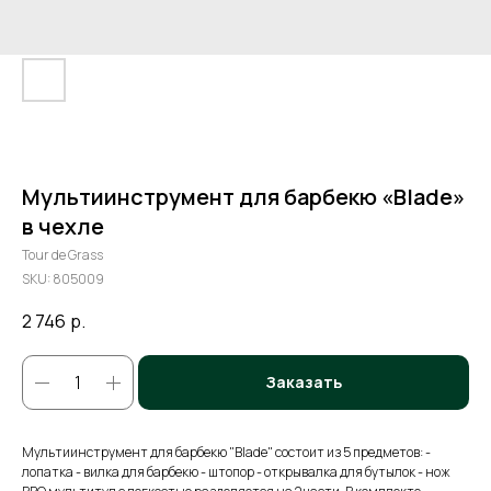
Мультиинструмент для барбекю «Blade»
в чехле
Tour de Grass
SKU:
805009
2 746
р.
Заказать
Мультиинструмент для барбекю "Blade" состоит из 5 предметов: -
лопатка - вилка для барбекю - штопор - открывалка для бутылок - нож