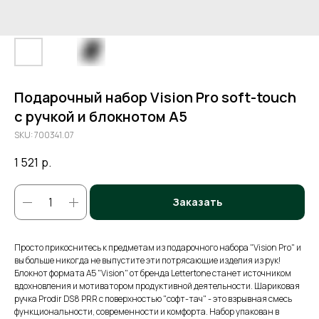
Подарочный набор Vision Pro soft-touch
с ручкой и блокнотом А5
SKU:
700341.07
1 521
р.
Заказать
Просто прикоснитесь к предметам из подарочного набора "Vision Pro" и
вы больше никогда не выпустите эти потрясающие изделия из рук!
Блокнот формата А5 "Vision" от бренда Lettertone станет источником
вдохновления и мотиватором продуктивной деятельности. Шариковая
ручка Prodir DS8 PRR с поверхностью "софт-тач" - это взрывная смесь
функциональности, современности и комфорта. Набор упакован в