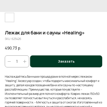
Лежак для бани и сауны «Healing»
SKU:
625426
490,73
р.
Заказать
Наслаждайтесь банными процедурами в полной мере с лежаком
"Healing". Аксессуар создан, чтобы подарить максимальный комфорт и
защиту, делая каждое посещение бани или сауны по-настоящему
расслабляющим. Преимущества, которые почувствуете: -
Исключительный размер для полного комфорта: Коврик-лежак 150x50
см позволяет полностью вытянуться и расслабиться, не касаясь
горячей поверхности. - Мягкость и защита от ожогов: Изготовленный из
высококачественного войлока, он не только невероятно мягкий и