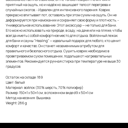
приятный на ощупь, но и надёжно защищает тело от перегрева и
случайных ожогов. - Идеален для интенсивного парения: Коврик
прекрасно впитывает пот, оставаясь при этом сухим на ощупь. Он не
деформируется при намокании и сохраняет свою форму и плотность. -
Универсальное использование: Этот аксессуар — не только для бани.
Его можно использовать на природе, в саду, на даче или на пляже, чтобы
всегда иметь с собой комфортное место для отдыха. Войлочный лежак
для бани и сауны "Healing" — идеальный подарок для любого, кто ценит
комфорт и качество. Он станет незаменимым атрибутом для
правильного и безопасного отдыха. Сушить коврик необходимо в
проветриваемом сухом помещении, подальше от нагревательных
элементов. Рекомендуется ручная стирка при температуре не выше 30
градусов.
Остаток на складе: 189
Цвет: белый
Материал: войлок (30% шерсть, 70% полиэфир)
Размер: 150±1 х 50±1 см, в сложенном виде d9 х 50±1 см
Метод нанесения: Вышивка
Weight: 286 g