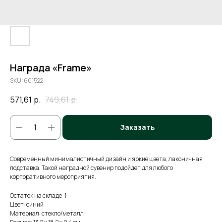
Награда «Frame»
SKU:
601522
571,61
р.
749,61
р.
Заказать
Современный минималистичный дизайн и яркие цвета, лаконичная
подставка. Такой наградной сувенир подойдет для любого
корпоративного мероприятия.
Остаток на складе: 1
Цвет: синий
Материал: стекло/металл