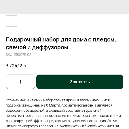
Подарочный набор для дома с пледом,
свечой и диффузором
SKU:
350075.03
3 724,12
р.
Заказать
Утонченный и нежный набор станет ярким и запоминающимся
подарком женщинам на 8 Марта. Ароматическая свеча является
совершенно безвредной, а входящий в состав натуральный
ароматизатор наполнит помещение тонким ароматом, оказывающим
релаксирующий эффект и придающим ощущение спокойствия. За счет
низкой температуры плавления, экологически и биологически чистый