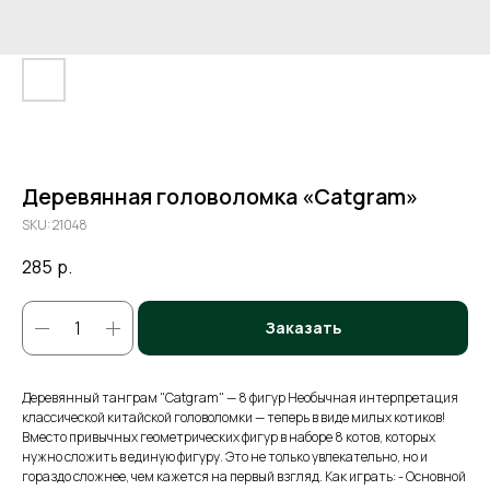
Деревянная головоломка «Catgram»
SKU:
21048
285
р.
Заказать
Деревянный танграм "Catgram" — 8 фигур Необычная интерпретация
классической китайской головоломки — теперь в виде милых котиков!
Вместо привычных геометрических фигур в наборе 8 котов, которых
нужно сложить в единую фигуру. Это не только увлекательно, но и
гораздо сложнее, чем кажется на первый взгляд. Как играть: - Основной