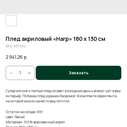
Плед акриловый «Harp» 180 х 130 см
SKU:
837340
2 941,26
р.
Заказать
Супер мягкий и теплый плед согреет в холодный день и внесет уют в ваш
интерьер. По бокам плед украшен бахромой. В комплекте серая лента,
на которой можно нанести ваш логотип.
Остаток на складе: 681
Цвет: белый
Материал: 100% ворсованный акрил