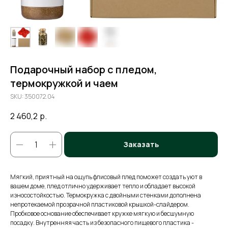
Подарочный набор с пледом,
термокружкой и чаем
SKU:
350072.04
2 460,2
р.
Заказать
Мягкий, приятный на ощупь флисовый плед поможет создать уют в
вашем доме, плед отлично удерживает тепло и обладает высокой
износостойкостью. Термокружка с двойными стенками дополнена
непротекаемой прозрачной пластиковой крышкой-слайдером.
Пробковое основание обеспечивает кружке мягкую и бесшумную
посадку. Внутренняя часть из безопасного пищевого пластика -