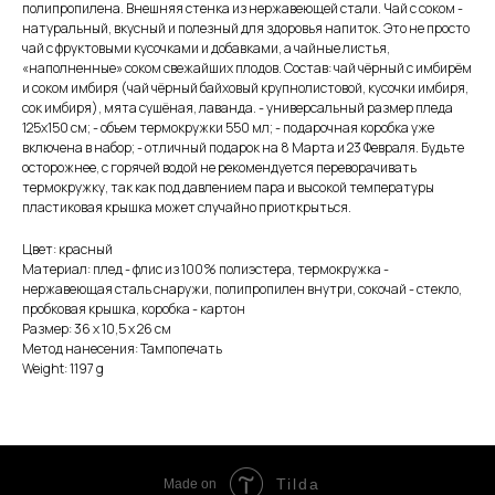
полипропилена. Внешняя стенка из нержавеющей стали. Чай с соком -
натуральный, вкусный и полезный для здоровья напиток. Это не просто
чай с фруктовыми кусочками и добавками, а чайные листья,
«наполненные» соком свежайших плодов. Состав: чай чёрный с имбирём
и соком имбиря (чай чёрный байховый крупнолистовой, кусочки имбиря,
сок имбиря), мята сушёная, лаванда. - универсальный размер пледа
125х150 см; - объем термокружки 550 мл; - подарочная коробка уже
включена в набор; - отличный подарок на 8 Марта и 23 Февраля. Будьте
осторожнее, с горячей водой не рекомендуется переворачивать
термокружку, так как под давлением пара и высокой температуры
пластиковая крышка может случайно приоткрыться.
Цвет: красный
Материал: плед - флис из 100% полиэстера, термокружка -
нержавеющая сталь снаружи, полипропилен внутри, сокочай - стекло,
пробковая крышка, коробка - картон
Размер: 36 х 10,5 х 26 см
Метод нанесения: Тампопечать
Weight: 1197 g
Tilda
Made on