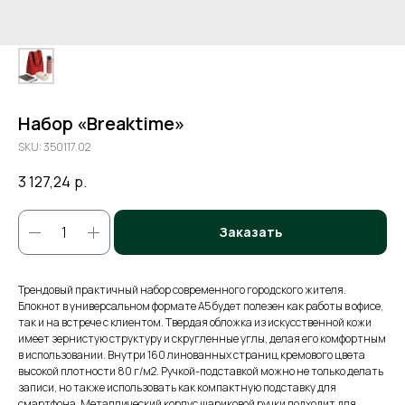
Набор «Breaktime»
SKU:
350117.02
3 127,24
р.
Заказать
Трендовый практичный набор современного городского жителя.
Блокнот в универсальном формате А5 будет полезен как работы в офисе,
так и на встрече с клиентом. Твердая обложка из искусственной кожи
имеет зернистую структуру и скругленные углы, делая его комфортным
в использовании. Внутри 160 линованных страниц кремового цвета
высокой плотности 80 г/м2. Ручкой-подставкой можно не только делать
записи, но также использовать как компактную подставку для
смартфона. Металлический корпус шариковой ручки подходит для