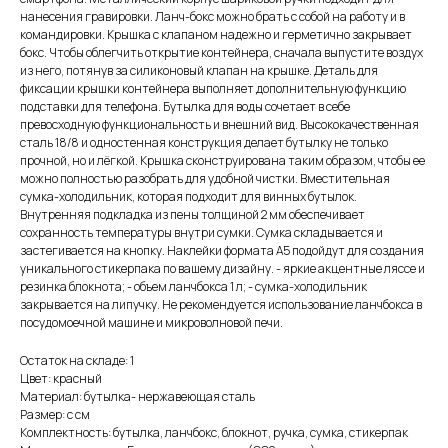
нанесения гравировки. Ланч-бокс можно брать с собой на работу и в
командировки. Крышка с клапаном надежно и герметично закрывает
бокс. Чтобы облегчить открытие контейнера, сначала выпустите воздух
из него, потянув за силиконовый клапан на крышке. Деталь для
фиксации крышки контейнера выполняет дополнительную функцию
подставки для телефона. Бутылка для воды сочетает в себе
превосходную функциональность и внешний вид. Высококачественная
сталь 18/8 и одностенная конструкция делает бутылку не только
прочной, но и лёгкой. Крышка сконструирована таким образом, чтобы ее
можно полностью разобрать для удобной чистки. Вместительная
сумка-холодильник, которая подходит для винных бутылок.
Внутренняя подкладка из пены толщиной 2 мм обеспечивает
сохранность температуры внутри сумки. Сумка складывается и
застегивается на кнопку. Наклейки формата А5 подойдут для создания
уникального стикерпака по вашему дизайну. - яркие акцентные ляссе и
резинка блокнота; - объем ланчбокса 1 л; - сумка-холодильник
закрывается на липучку. Не рекомендуется использование ланчбокса в
посудомоечной машине и микроволновой печи.
Остаток на складе: 1
Цвет: красный
Материал: бутылка- нержавеющая cталь
Размер: с см
Комплектность: бутылка, ланчбокс, блокнот, ручка, сумка, стикерпак