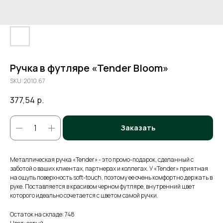
Ручка в футляре «Tender Bloom»
SKU:
2010.67
377,54
р.
Заказать
Металлическая ручка «Tender» - это промо-подарок, сделанный с
заботой о ваших клиентах, партнерах и коллегах. У «Tender» приятная
на ощупь поверхность soft-touch, поэтому ее очень комфортно держать в
руке. Поставляется в красивом черном футляре, внутренний цвет
которого идеально сочетается с цветом самой ручки.
Остаток на складе: 748