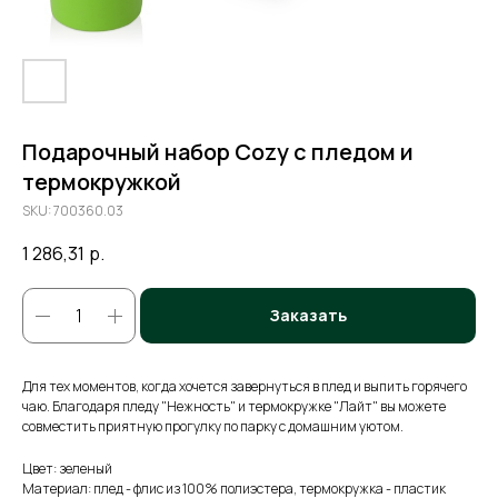
Подарочный набор Cozy с пледом и
термокружкой
SKU:
700360.03
1 286,31
р.
Заказать
Для тех моментов, когда хочется завернуться в плед и выпить горячего
чаю. Благодаря пледу "Нежность" и термокружке "Лайт" вы можете
совместить приятную прогулку по парку с домашним уютом.
Цвет: зеленый
Материал: плед - флис из 100% полиэстера, термокружка - пластик