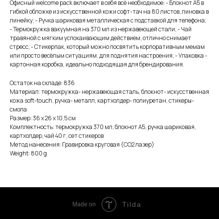
Офисный welcome pack включает в себя всё необходимое: - Блокнот А5 в
гибкой обложке из искусственной кожи софт-тач на 80 листов, линовка в
линейку; - Ручка шариковая металлическая с подставкой для телефона;
- Термокружка вакуумная на 370 мл из нержавеющей стали; - Чай
травяной с мягким успокаивающим действием, отлично снимает
стресс; - Стикерпак, который можно посвятить корпоративным мемам
или просто весёлым ситуациям, для поднятия настроения; - Упаковка -
картонная коробка, идеально подходящая для брендирования.
Остаток на складе: 836
Материал: термокружка- нержавеющая сталь, блокнот- искусственная
кожа soft-touch, ручка- металл, картхолдер- полиуретан, стикеры-
смола
Размер: 36 х 26 х 10,5 см
Комплектность: термокружка 370 мл, блокнот А5, ручка шариковая,
картхолдер, чай 40 г, сет стикеров
Метод нанесения: Гравировка круговая (CO2 лазер)
Weight: 800 g
Tilda
Made on