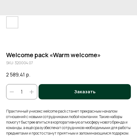
Welcome pack «Warm welcome»
SKU:
320004.07
2 589,41
р.
Заказать
Практичный унисекс welcome pack станет прекрасным началом
отношений с новыми сотрудниками любой компании. Такие наборы
помогут быстрее влиться в корпоративную атмосферу нового бренда и
команды, а ещё сразу обеспечат сотрудников необходимыми для работы
предметами и просто станут приятным и запоминающимся подарком.