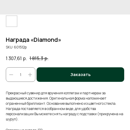
Награда «Diamond»
SKU:
601512p
1 307,61
р.
1 815,3
р.
Заказать
Прекрасный сувенир для вручения коллегам и партнерам за
выдающиеся достижения. Оригинальная форма напоминает
ограненный бриллиант. Основание выполнено из цветного стекла.
Награда поставляется в собранном виде, для удобства
персонализации Вы можете снять награду с подставки (прикручена на
шуруп).