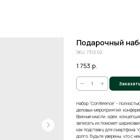
Подарочный наб
SKU:
7312.02
р.
1 753
Заказат
Набор “Conference” - полность
деловых мероприятий: конферен
Важные мысли, идеи, концепции 
записать их поможет шариковая
как подставку для смартфона. 
долго, будьте уверены, что с н