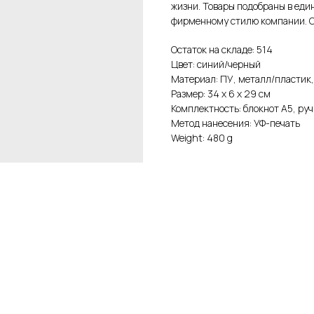
жизни. Товары подобраны в еди
фирменному стилю компании. О
Остаток на складе: 514
Цвет: синий/черный
Материал: ПУ, металл/пластик
Размер: 34 х 6 х 29 см
Комплектность: блокнот А5, ру
Метод нанесения: УФ-печать
Weight: 480 g