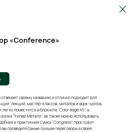
ор «Conference»
ь
ю отвечает своему названию и отлично подходит для
ций, лекций, мастер-классов, митапов и ворк-шопов.
легко поместятся в блокноте “Color edge A5”, а
 ручка “Кипер Металл”, ее также можно использовать
Удобная и практичная сумка “Congress” прослужит
ей вы проведете самые лучшие переговоры в своей