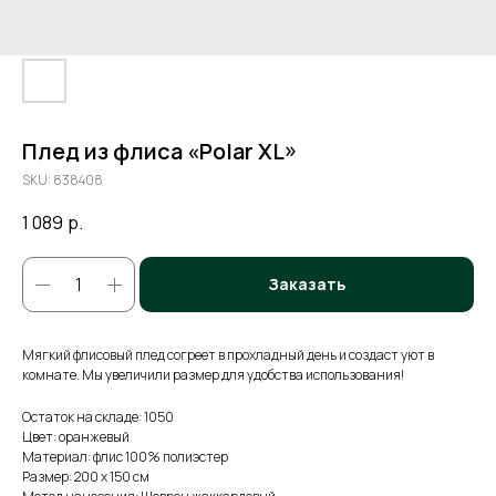
Плед из флиса «Polar XL»
SKU:
838408
1 089
р.
Заказать
Мягкий флисовый плед согреет в прохладный день и создаст уют в
комнате. Мы увеличили размер для удобства использования!
Остаток на складе: 1050
Цвет: оранжевый
Материал: флис 100% полиэстер
Размер: 200 x 150 см