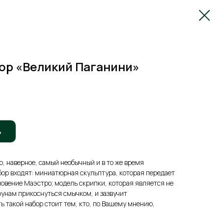
ор «Великий Паганини»
ь
о, наверное, самый необычный и в то же время
ор входят: миниатюрная скульптура, которая передает
новение Маэстро; модель скрипки, которая является не
трунам прикоснуться смычком, и зазвучит
ь такой набор стоит тем, кто, по Вашему мнению,