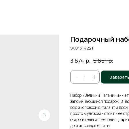
Подарочный наб
SKU:
514221
р.
р.
3 674
5 651
Заказат
Набор «Великий Паганини» - эт
запоминающийся подарок. В наб
всю экспрессию, талант и вдох
просто муляжом - стоит к ее с
очаровательная мелодия. Дарит
достиг совершенства.