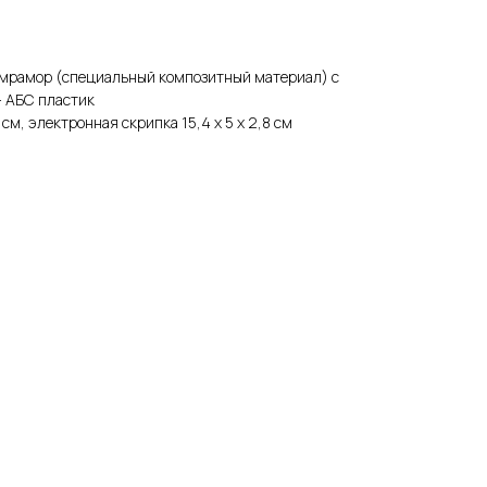
 мрамор (специальный композитный материал) с
 АБС пластик
0 см, электронная скрипка 15,4 х 5 х 2,8 см