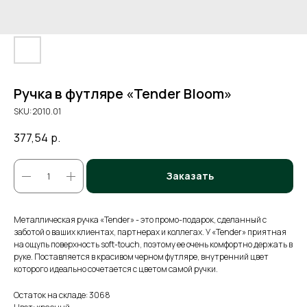
Ручка в футляре «Tender Bloom»
SKU:
2010.01
377,54
р.
Заказать
Металлическая ручка «Tender» - это промо-подарок, сделанный с
заботой о ваших клиентах, партнерах и коллегах. У «Tender» приятная
на ощупь поверхность soft-touch, поэтому ее очень комфортно держать в
руке. Поставляется в красивом черном футляре, внутренний цвет
которого идеально сочетается с цветом самой ручки.
Остаток на складе: 3068